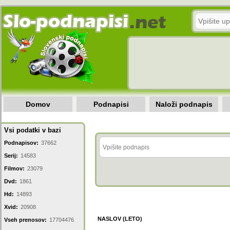
Domov
Podnapisi
Naloži podnapis
Vsi podatki v bazi
Podnapisov:
37662
Serij:
14583
Filmov:
23079
Dvd:
1861
Hd:
14893
Xvid:
20908
NASLOV (LETO)
Vseh prenosov:
17704476