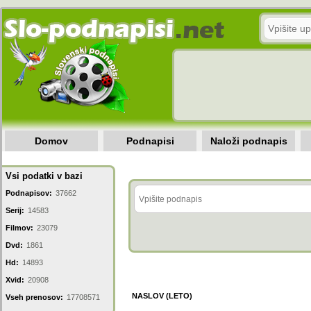
Domov
Podnapisi
Naloži podnapis
Vsi podatki v bazi
Podnapisov:
37662
Serij:
14583
Filmov:
23079
Dvd:
1861
Hd:
14893
Xvid:
20908
NASLOV (LETO)
Vseh prenosov:
17708571