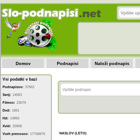
Domov
Podnapisi
Naloži podnapis
Vsi podatki v bazi
Podnapisov:
37662
Serij:
14583
Filmov:
23079
Dvd:
1861
Hd:
14893
Xvid:
20908
NASLOV (LETO)
Vseh prenosov:
17708879