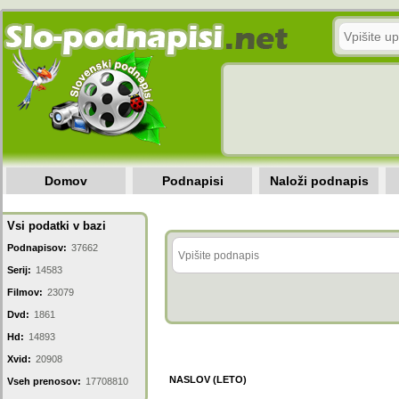
Domov
Podnapisi
Naloži podnapis
Vsi podatki v bazi
Podnapisov:
37662
Serij:
14583
Filmov:
23079
Dvd:
1861
Hd:
14893
Xvid:
20908
NASLOV (LETO)
Vseh prenosov:
17708810