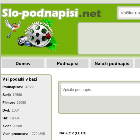
Domov
Podnapisi
Naloži podnapis
Vsi podatki v bazi
Podnapisov:
37666
Serij:
14586
Filmov:
23080
Dvd:
1864
Hd:
14894
Xvid:
20908
NASLOV (LETO)
Vseh prenosov:
17724365