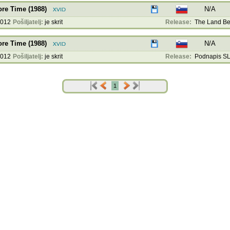
re Time (1988)
N/A
2012
Pošiljatelj:
je skrit
Release:
The Land Bef
re Time (1988)
N/A
2012
Pošiljatelj:
je skrit
Release:
Podnapis SLO
1