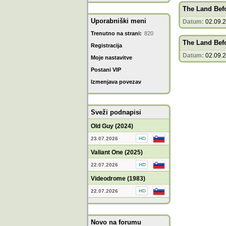
The Land Befo
Uporabniški meni
Datum:
02.09.
Trenutno na strani:
820
The Land Befo
Registracija
Datum:
02.09.
Moje nastavitve
Postani VIP
Izmenjava povezav
Sveži podnapisi
Old Guy (2024)
23.07.2026
Valiant One (2025)
22.07.2026
Videodrome (1983)
22.07.2026
Novo na forumu