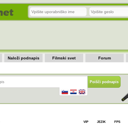
Naloži podnapis
Filmski svet
Forum
)
VIP
JEZIK
FPS