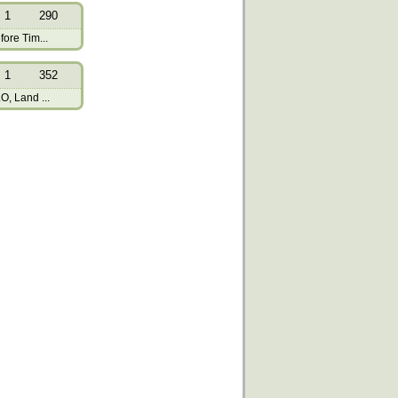
1
290
ore Tim...
1
352
, Land ...