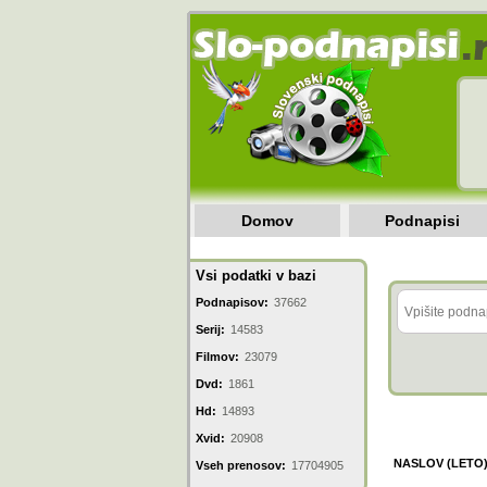
Domov
Podnapisi
Vsi podatki v bazi
Podnapisov:
37662
Serij:
14583
Filmov:
23079
Dvd:
1861
Hd:
14893
Xvid:
20908
NASLOV (LETO
Vseh prenosov:
17704905