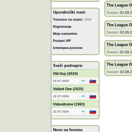
The League Of
Uporabniški meni
Datum:
02.09.
Trenutno na strani:
1254
The League Of
Registracija
Datum:
02.09.
Moje nastavitve
Postani VIP
The League Of
Izmenjava povezav
Datum:
02.09.
The League Of
Sveži podnapisi
Datum:
02.09.
Old Guy (2024)
23.07.2026
Valiant One (2025)
22.07.2026
Videodrome (1983)
22.07.2026
Novo na forumu