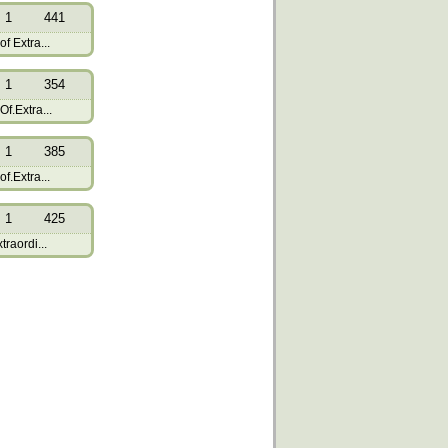
1
441
f Extra...
1
354
f.Extra...
1
385
f.Extra...
1
425
raordi...