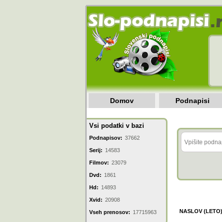
Domov
Podnapisi
Vsi podatki v bazi
Podnapisov:
37662
Serij:
14583
Filmov:
23079
Dvd:
1861
Hd:
14893
Xvid:
20908
NASLOV (LETO
Vseh prenosov:
17715963