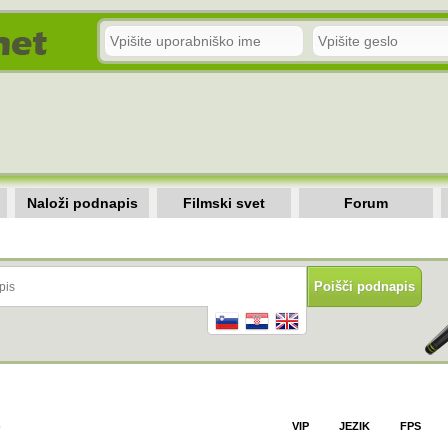
Naloži podnapis
Filmski svet
Forum
)
VIP
JEZIK
FPS