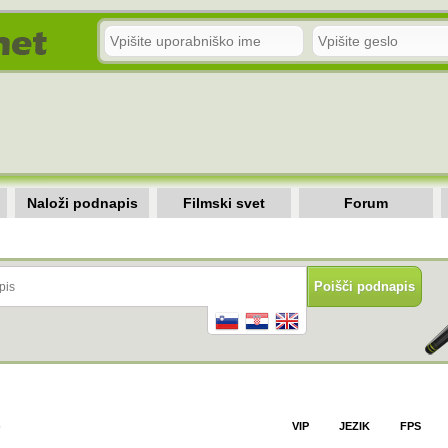
Naloži podnapis
Filmski svet
Forum
)
VIP
JEZIK
FPS