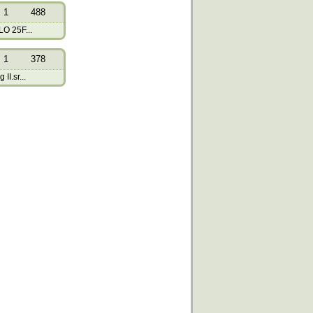
1
488
LO 25F...
1
378
II.sr...