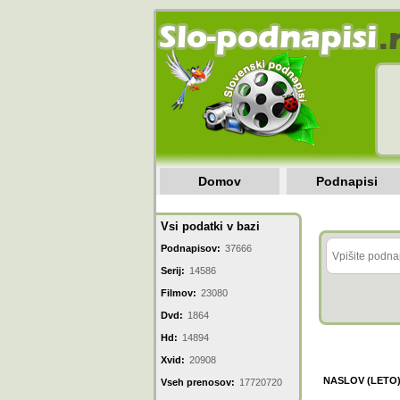
Domov
Podnapisi
Vsi podatki v bazi
Podnapisov:
37666
Serij:
14586
Filmov:
23080
Dvd:
1864
Hd:
14894
Xvid:
20908
NASLOV (LETO
Vseh prenosov:
17720720