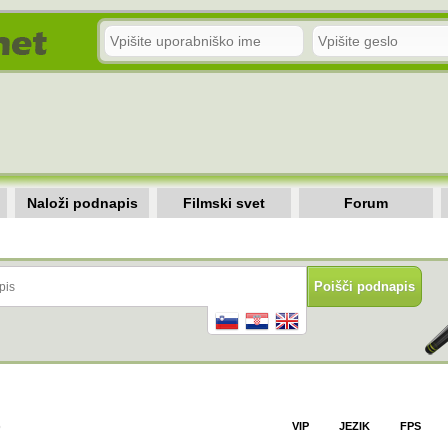
Naloži podnapis
Filmski svet
Forum
)
VIP
JEZIK
FPS