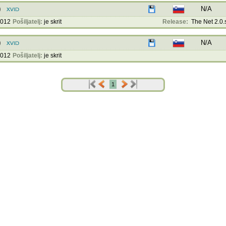
)
N/A
2012
Pošiljatelj:
je skrit
Release:
The Net 2.0.s
)
N/A
2012
Pošiljatelj:
je skrit
1