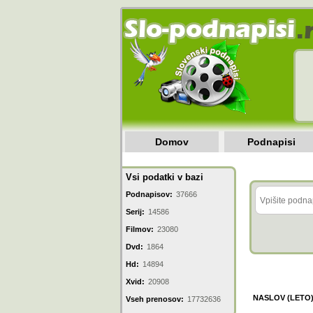
Domov
Podnapisi
Vsi podatki v bazi
Podnapisov:
37666
Serij:
14586
Filmov:
23080
Dvd:
1864
Hd:
14894
Xvid:
20908
NASLOV (LETO
Vseh prenosov:
17732636