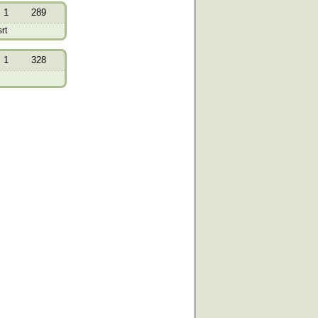
1
289
rt
1
328