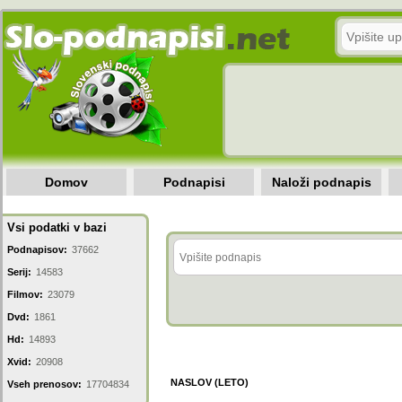
Domov
Podnapisi
Naloži podnapis
Vsi podatki v bazi
Podnapisov:
37662
Serij:
14583
Filmov:
23079
Dvd:
1861
Hd:
14893
Xvid:
20908
NASLOV (LETO)
Vseh prenosov:
17704834