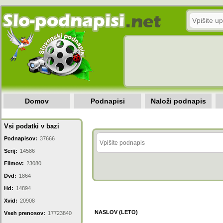
Domov
Podnapisi
Naloži podnapis
Vsi podatki v bazi
Podnapisov:
37666
Serij:
14586
Filmov:
23080
Dvd:
1864
Hd:
14894
Xvid:
20908
NASLOV (LETO)
Vseh prenosov:
17723840