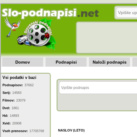
Domov
Podnapisi
Naloži podnapis
Vsi podatki v bazi
Podnapisov:
37662
Serij:
14583
Filmov:
23079
Dvd:
1861
Hd:
14893
Xvid:
20908
NASLOV (LETO)
Vseh prenosov:
17705768