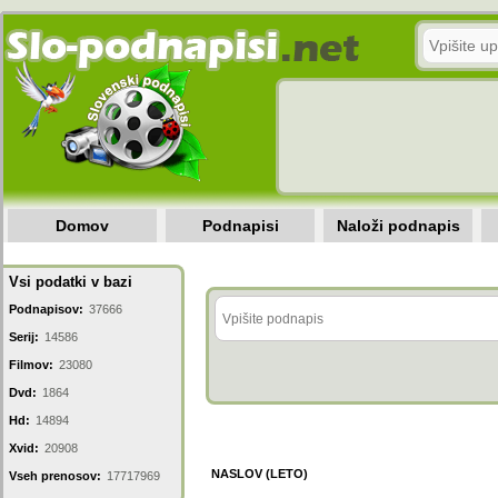
Domov
Podnapisi
Naloži podnapis
Vsi podatki v bazi
Podnapisov:
37666
Serij:
14586
Filmov:
23080
Dvd:
1864
Hd:
14894
Xvid:
20908
NASLOV (LETO)
Vseh prenosov:
17717969