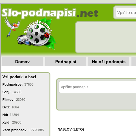
Domov
Podnapisi
Naloži podnapis
Vsi podatki v bazi
Podnapisov:
37666
Serij:
14586
Filmov:
23080
Dvd:
1864
Hd:
14894
Xvid:
20908
NASLOV (LETO)
Vseh prenosov:
17720885