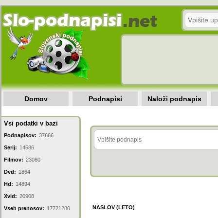
Domov
Podnapisi
Naloži podnapis
Vsi podatki v bazi
Podnapisov:
37666
Serij:
14586
Filmov:
23080
Dvd:
1864
Hd:
14894
Xvid:
20908
NASLOV (LETO)
Vseh prenosov:
17721280