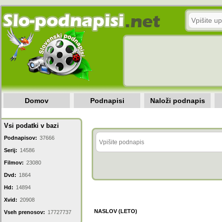
Domov
Podnapisi
Naloži podnapis
Vsi podatki v bazi
Podnapisov:
37666
Serij:
14586
Filmov:
23080
Dvd:
1864
Hd:
14894
Xvid:
20908
NASLOV (LETO)
Vseh prenosov:
17727737