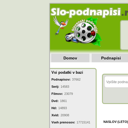
Domov
Podnapisi
Vsi podatki v bazi
Podnapisov:
37662
Serij:
14583
Filmov:
23079
Dvd:
1861
Hd:
14893
Xvid:
20908
NASLOV (LETO
Vseh prenosov:
17715141