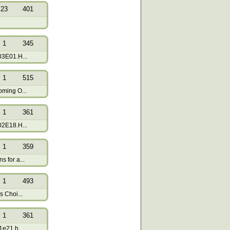
23
401
1
345
03E01.H...
1
515
oming O...
1
361
02E18.H...
1
359
 for a...
1
493
s Choi...
1
361
1e21.h...