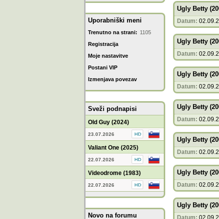
Ugly Betty (20
Uporabniški meni
Datum:
02.09.
Trenutno na strani:
1105
Ugly Betty (20
Registracija
Datum:
02.09.
Moje nastavitve
Postani VIP
Ugly Betty (20
Izmenjava povezav
Datum:
02.09.
Ugly Betty (20
Sveži podnapisi
Datum:
02.09.
Old Guy (2024)
23.07.2026
Ugly Betty (20
Valiant One (2025)
Datum:
02.09.
22.07.2026
Ugly Betty (20
Videodrome (1983)
Datum:
02.09.
22.07.2026
Ugly Betty (20
Novo na forumu
Datum:
02.09.