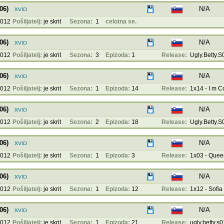
06)
N/A
2012
Pošiljatelj:
je skrit
Sezona:
1
celotna se.
06)
N/A
2012
Pošiljatelj:
je skrit
Sezona:
3
Epizoda:
1
Release:
Ugly.Betty.S
06)
N/A
2012
Pošiljatelj:
je skrit
Sezona:
1
Epizoda:
14
Release:
1x14 - I m C
06)
N/A
2012
Pošiljatelj:
je skrit
Sezona:
2
Epizoda:
18
Release:
Ugly.Betty.S
06)
N/A
2012
Pošiljatelj:
je skrit
Sezona:
1
Epizoda:
3
Release:
1x03 - Queens
06)
N/A
2012
Pošiljatelj:
je skrit
Sezona:
1
Epizoda:
12
Release:
1x12 - Sofia 
06)
N/A
2012
Pošiljatelj:
je skrit
Sezona:
1
Epizoda:
21
Release:
ugly.betty.s0