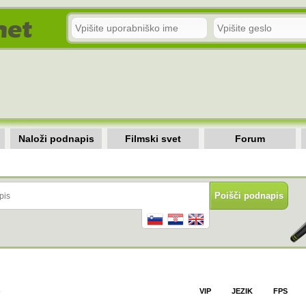
Naloži podnapis
Filmski svet
Forum
)
VIP
JEZIK
FPS