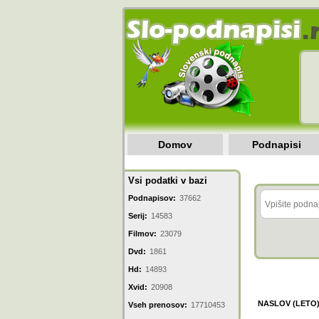
Domov
Podnapisi
Vsi podatki v bazi
Podnapisov:
37662
Serij:
14583
Filmov:
23079
Dvd:
1861
Hd:
14893
Xvid:
20908
NASLOV (LETO
Vseh prenosov:
17710453