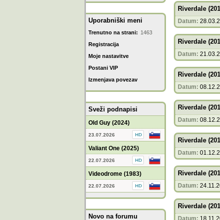
Riverdale (201
Uporabniški meni
Datum:
28.03.
Trenutno na strani:
1463
Riverdale (201
Registracija
Datum:
21.03.
Moje nastavitve
Postani VIP
Riverdale (201
Izmenjava povezav
Datum:
08.12.
Riverdale (201
Sveži podnapisi
Datum:
08.12.
Old Guy (2024)
23.07.2026
Riverdale (201
Valiant One (2025)
Datum:
01.12.
22.07.2026
Riverdale (201
Videodrome (1983)
Datum:
24.11.
22.07.2026
Riverdale (201
Novo na forumu
Datum:
18.11.