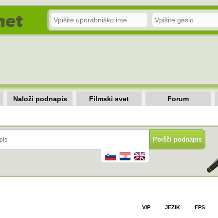
Naloži podnapis
Filmski svet
Forum
)
VIP
JEZIK
FPS