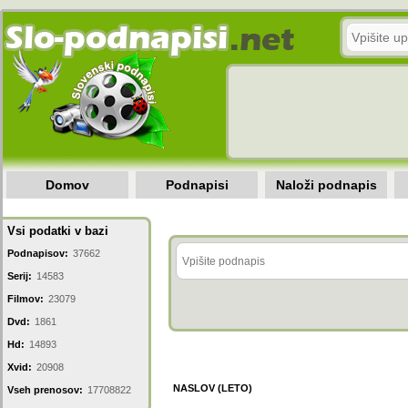
Domov
Podnapisi
Naloži podnapis
Vsi podatki v bazi
Podnapisov:
37662
Serij:
14583
Filmov:
23079
Dvd:
1861
Hd:
14893
Xvid:
20908
NASLOV (LETO)
Vseh prenosov:
17708822