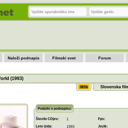
Naloži podnapis
Filmski svet
Forum
orld (1993)
Slovenska fil
Podatki o podnapisu:
Število CDjev:
Fps:
1
Leto izida:
Jezik:
1993