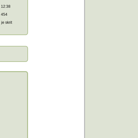
12:38
454
je skrit