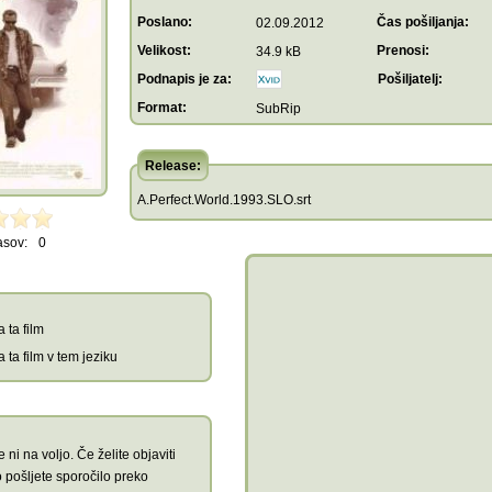
Poslano:
Čas pošiljanja:
02.09.2012
Velikost:
Prenosi:
34.9 kB
Podnapis je za:
Pošiljatelj:
Format:
SubRip
Release:
A.Perfect.World.1993.SLO.srt
asov:
0
 ta film
 ta film v tem jeziku
 ni na voljo. Če želite objaviti
 pošljete sporočilo preko