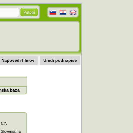
Napovedi filmov
Uredi podnapise
mska baza
N/A
Slovenščina