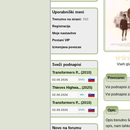
Uporabniški meni
Trenutno na strani:
593
Registracija
Moje nastavitve
Postani VIP
Izmenjava povezav
Vseh gl
Sveži podnapisi
Transformers P... (2010)
Povezano:
02.08.2026
Vsi podnapisi za
Thieves Highwa... (2025)
Vsi podnapisi za
02.08.2026
Transformers P... (2010)
02.08.2026
Opis:
Opis trenutno še
opis, nam lahko
Novo na forumu