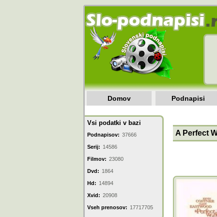
Domov
Podnapisi
Vsi podatki v bazi
A Perfect W
Podnapisov:
37666
Serij:
14586
Filmov:
23080
Dvd:
1864
Hd:
14894
Xvid:
20908
Vseh prenosov:
17717705