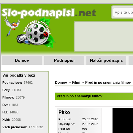
Domov
Podnapisi
Naloži podnapis
Vsi podatki v bazi
Domov
>
Filmi
>
Pred in po snemanju filmov
Podnapisov:
37662
Serij:
14583
Pred in po snemanju filmov
Filmov:
23079
Dvd:
1861
Pitko
Hd:
14893
Pridružil:
25.03.2010
Xvid:
20908
Objavljeno:
27.06.2026
Vseh prenosov:
17716932
Post-ID:
#91