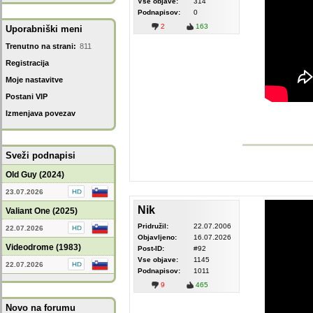
Vse objave:
314
Podnapisov:
0
2
163
Uporabniški meni
Trenutno na strani:
811
Registracija
Moje nastavitve
Postani VIP
Izmenjava povezav
Sveži podnapisi
Old Guy (2024)
23.07.2026
Nik
Valiant One (2025)
Pridružil:
22.07.2006
22.07.2026
Objavljeno:
16.07.2026
Videodrome (1983)
Post-ID:
#92
Vse objave:
1145
22.07.2026
Podnapisov:
1011
9
465
Novo na forumu