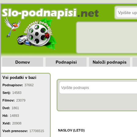
Domov
Podnapisi
Naloži podnapis
Vsi podatki v bazi
Podnapisov:
37662
Serij:
14583
Filmov:
23079
Dvd:
1861
Hd:
14893
Xvid:
20908
NASLOV (LETO)
Vseh prenosov:
17706515