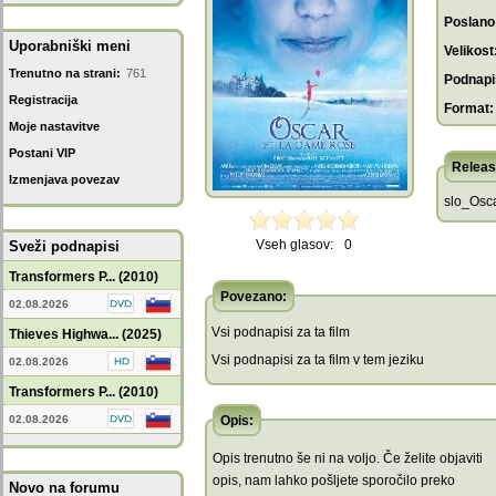
Poslano
Uporabniški meni
Velikost
Trenutno na strani:
761
Podnapis
Registracija
Format:
Moje nastavitve
Postani VIP
Releas
Izmenjava povezav
slo_Osca
Vseh glasov:
0
Sveži podnapisi
Transformers P... (2010)
Povezano:
02.08.2026
Vsi podnapisi za ta film
Thieves Highwa... (2025)
Vsi podnapisi za ta film v tem jeziku
02.08.2026
Transformers P... (2010)
02.08.2026
Opis:
Opis trenutno še ni na voljo. Če želite objaviti
opis, nam lahko pošljete sporočilo preko
Novo na forumu