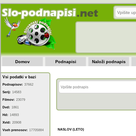
Domov
Podnapisi
Naloži podnapis
Vsi podatki v bazi
Podnapisov:
37662
Serij:
14583
Filmov:
23079
Dvd:
1861
Hd:
14893
Xvid:
20908
NASLOV (LETO)
Vseh prenosov:
17705884