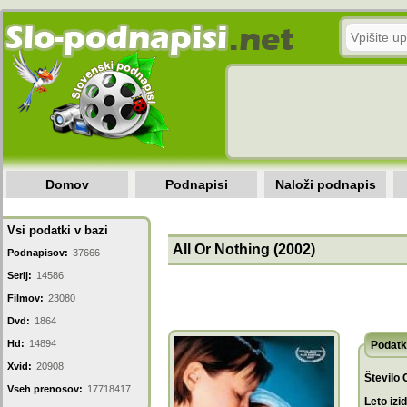
Domov
Podnapisi
Naloži podnapis
Vsi podatki v bazi
All Or Nothing (2002)
Podnapisov:
37666
Serij:
14586
Filmov:
23080
Dvd:
1864
Hd:
14894
Podatk
Xvid:
20908
Število 
Vseh prenosov:
17718417
Leto izi