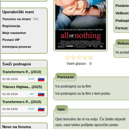
Poslano
Uporabniški meni
Velikost
Trenutno na strani:
764
Podnapis
Registracija
Format:
Moje nastavitve
Postani VIP
Releas
Izmenjava povezav
Ni poda
Vseh glasov:
0
Sveži podnapisi
Transformers P... (2010)
Povezano:
02.08.2026
Vsi podnapisi za ta film
Thieves Highwa... (2025)
Vsi podnapisi za ta film v tem jeziku
02.08.2026
Transformers P... (2010)
02.08.2026
Opis:
Opis trenutno še ni na voljo. Če želite objaviti
opis, nam lahko pošljete sporočilo preko
Novo na forumu