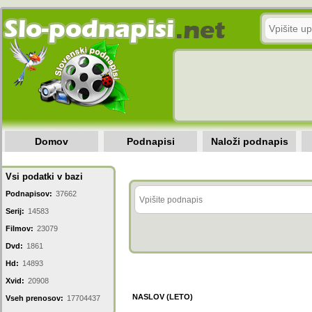
Domov
Podnapisi
Naloži podnapis
Vsi podatki v bazi
Podnapisov:
37662
Serij:
14583
Filmov:
23079
Dvd:
1861
Hd:
14893
Xvid:
20908
NASLOV (LETO)
Vseh prenosov:
17704437