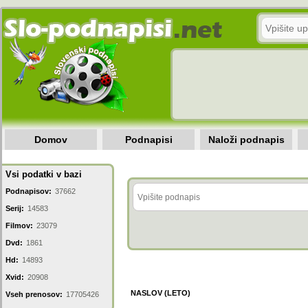
Domov
Podnapisi
Naloži podnapis
Vsi podatki v bazi
Podnapisov:
37662
Serij:
14583
Filmov:
23079
Dvd:
1861
Hd:
14893
Xvid:
20908
NASLOV (LETO)
Vseh prenosov:
17705426