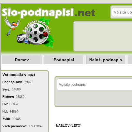
Domov
Podnapisi
Naloži podnapis
Vsi podatki v bazi
Podnapisov:
37666
Serij:
14586
Filmov:
23080
Dvd:
1864
Hd:
14894
Xvid:
20908
NASLOV (LETO)
Vseh prenosov:
17717883