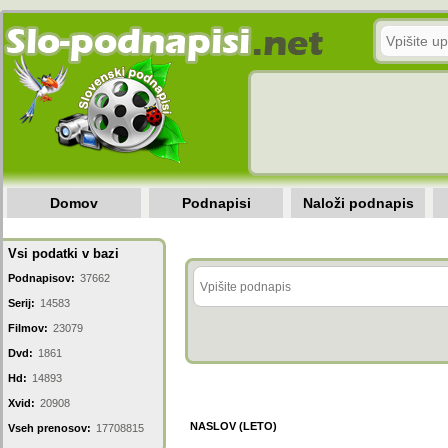
Domov
Podnapisi
Naloži podnapis
Vsi podatki v bazi
Podnapisov:
37662
Serij:
14583
Filmov:
23079
Dvd:
1861
Hd:
14893
Xvid:
20908
NASLOV (LETO)
Vseh prenosov:
17708815