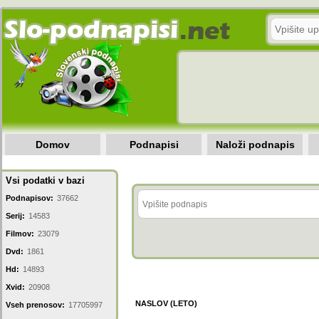
Domov
Podnapisi
Naloži podnapis
Vsi podatki v bazi
Podnapisov:
37662
Serij:
14583
Filmov:
23079
Dvd:
1861
Hd:
14893
Xvid:
20908
NASLOV (LETO)
Vseh prenosov:
17705997