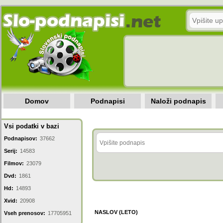
Domov
Podnapisi
Naloži podnapis
Vsi podatki v bazi
Podnapisov:
37662
Serij:
14583
Filmov:
23079
Dvd:
1861
Hd:
14893
Xvid:
20908
NASLOV (LETO)
Vseh prenosov:
17705951