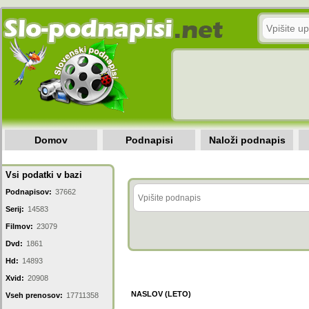
Domov
Podnapisi
Naloži podnapis
Vsi podatki v bazi
Podnapisov:
37662
Serij:
14583
Filmov:
23079
Dvd:
1861
Hd:
14893
Xvid:
20908
NASLOV (LETO)
Vseh prenosov:
17711358