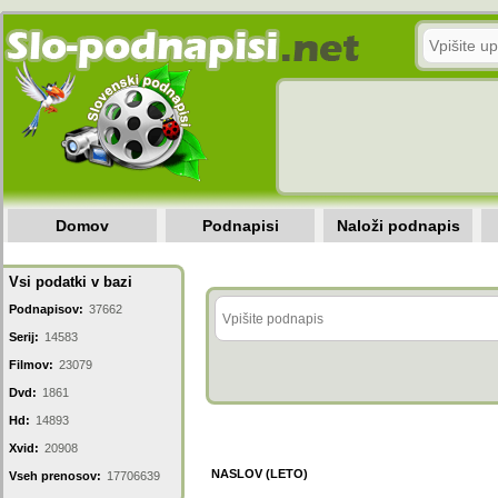
Domov
Podnapisi
Naloži podnapis
Vsi podatki v bazi
Podnapisov:
37662
Serij:
14583
Filmov:
23079
Dvd:
1861
Hd:
14893
Xvid:
20908
NASLOV (LETO)
Vseh prenosov:
17706639