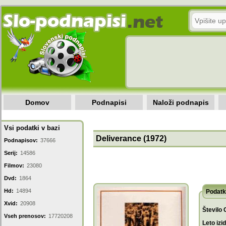
Domov
Podnapisi
Naloži podnapis
Vsi podatki v bazi
Deliverance (1972)
Podnapisov:
37666
Serij:
14586
Filmov:
23080
Dvd:
1864
Hd:
14894
Podatk
Xvid:
20908
Število 
Vseh prenosov:
17720208
Leto izi