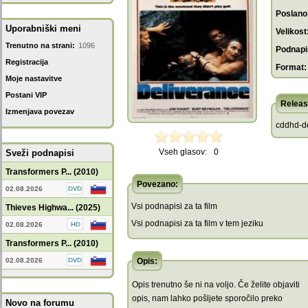
Poslano
Uporabniški meni
Velikost
Trenutno na strani:
1096
Podnapis
Registracija
Format:
Moje nastavitve
Postani VIP
Releas
Izmenjava povezav
cddhd-de
Vseh glasov:
0
Sveži podnapisi
Transformers P... (2010)
Povezano:
02.08.2026
Vsi podnapisi za ta film
Thieves Highwa... (2025)
Vsi podnapisi za ta film v tem jeziku
02.08.2026
Transformers P... (2010)
02.08.2026
Opis:
Opis trenutno še ni na voljo. Če želite objaviti
opis, nam lahko pošljete sporočilo preko
Novo na forumu