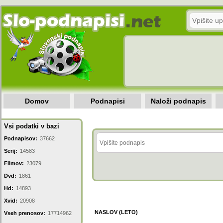
Domov
Podnapisi
Naloži podnapis
Vsi podatki v bazi
Podnapisov:
37662
Serij:
14583
Filmov:
23079
Dvd:
1861
Hd:
14893
Xvid:
20908
NASLOV (LETO)
Vseh prenosov:
17714962