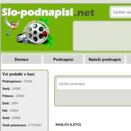
Domov
Podnapisi
Naloži podnapis
Vsi podatki v bazi
Podnapisov:
37666
Serij:
14586
Filmov:
23080
Dvd:
1864
Hd:
14894
Xvid:
20908
NASLOV (LETO)
Vseh prenosov:
17720457