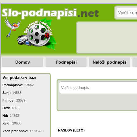
Domov
Podnapisi
Naloži podnapis
Vsi podatki v bazi
Podnapisov:
37662
Serij:
14583
Filmov:
23079
Dvd:
1861
Hd:
14893
Xvid:
20908
NASLOV (LETO)
Vseh prenosov:
17705421