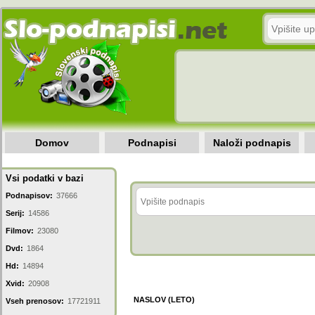
Domov
Podnapisi
Naloži podnapis
Vsi podatki v bazi
Podnapisov:
37666
Serij:
14586
Filmov:
23080
Dvd:
1864
Hd:
14894
Xvid:
20908
NASLOV (LETO)
Vseh prenosov:
17721911