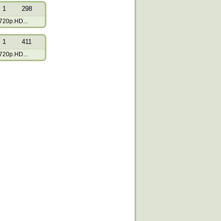
1
298
720p.HD...
1
411
720p.HD...