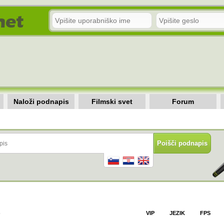
Naloži podnapis
Filmski svet
Forum
)
VIP
JEZIK
FPS