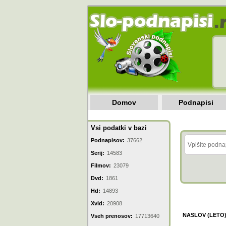
Domov
Podnapisi
Vsi podatki v bazi
Podnapisov:
37662
Serij:
14583
Filmov:
23079
Dvd:
1861
Hd:
14893
Xvid:
20908
NASLOV (LETO
Vseh prenosov:
17713640