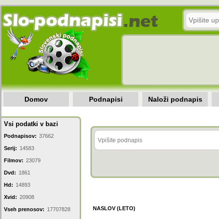
Domov
Podnapisi
Naloži podnapis
Vsi podatki v bazi
Podnapisov:
37662
Serij:
14583
Filmov:
23079
Dvd:
1861
Hd:
14893
Xvid:
20908
NASLOV (LETO)
Vseh prenosov:
17707828