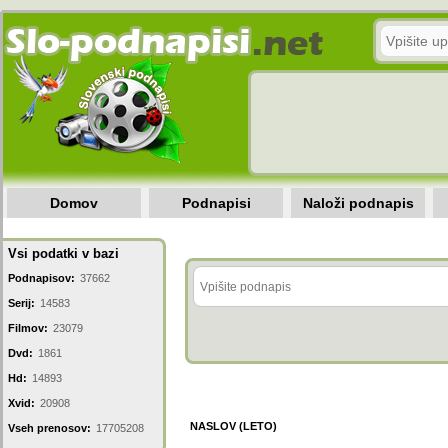
Domov
Podnapisi
Naloži podnapis
Vsi podatki v bazi
Podnapisov:
37662
Serij:
14583
Filmov:
23079
Dvd:
1861
Hd:
14893
Xvid:
20908
NASLOV (LETO)
Vseh prenosov:
17705208