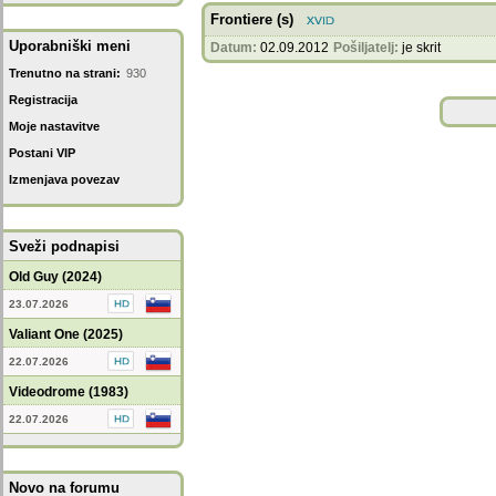
Frontiere (s)
Uporabniški meni
Datum:
02.09.2012
Pošiljatelj:
je skrit
Trenutno na strani:
930
Registracija
Moje nastavitve
Postani VIP
Izmenjava povezav
Sveži podnapisi
Old Guy (2024)
23.07.2026
Valiant One (2025)
22.07.2026
Videodrome (1983)
22.07.2026
Novo na forumu