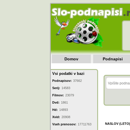
Domov
Podnapisi
Vsi podatki v bazi
Podnapisov:
37662
Serij:
14583
Filmov:
23079
Dvd:
1861
Hd:
14893
Xvid:
20908
NASLOV (LETO
Vseh prenosov:
17711763