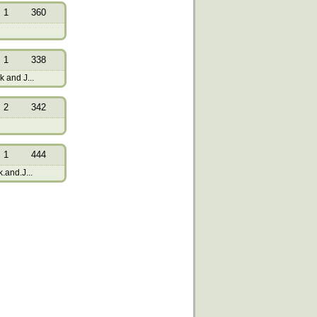
1
360
1
338
 and J...
2
342
1
444
.and.J...