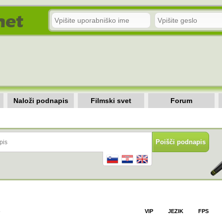
Naloži podnapis
Filmski svet
Forum
)
VIP
JEZIK
FPS