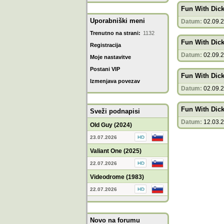
Fun With Dick
Uporabniški meni
Datum:
02.09.
Trenutno na strani:
1132
Fun With Dick
Registracija
Datum:
02.09.
Moje nastavitve
Postani VIP
Fun With Dick
Izmenjava povezav
Datum:
02.09.
Fun With Dick
Sveži podnapisi
Datum:
12.03.
Old Guy (2024)
23.07.2026
Valiant One (2025)
22.07.2026
Videodrome (1983)
22.07.2026
Novo na forumu