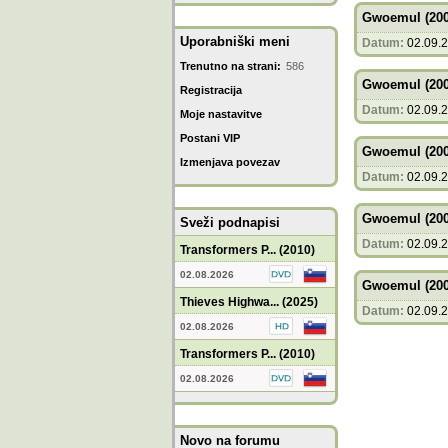
Gwoemul (200
Uporabniški meni
Datum:
02.09.
Trenutno na strani:
586
Gwoemul (200
Registracija
Datum:
02.09.
Moje nastavitve
Postani VIP
Gwoemul (200
Izmenjava povezav
Datum:
02.09.
Gwoemul (200
Sveži podnapisi
Datum:
02.09.
Transformers P... (2010)
02.08.2026
Gwoemul (200
Thieves Highwa... (2025)
Datum:
02.09.
02.08.2026
Transformers P... (2010)
02.08.2026
Novo na forumu