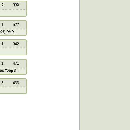
2
339
1
522
06).DVD...
1
342
1
471
6.720p.S...
3
433