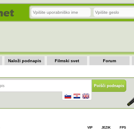
Naloži podnapis
Filmski svet
Forum
)
VIP
JEZIK
FPS