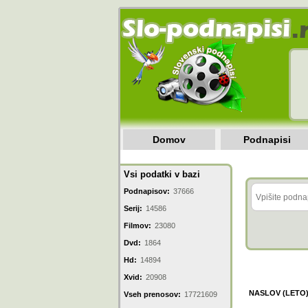
Domov
Podnapisi
Vsi podatki v bazi
Podnapisov:
37666
Serij:
14586
Filmov:
23080
Dvd:
1864
Hd:
14894
Xvid:
20908
NASLOV (LETO
Vseh prenosov:
17721609