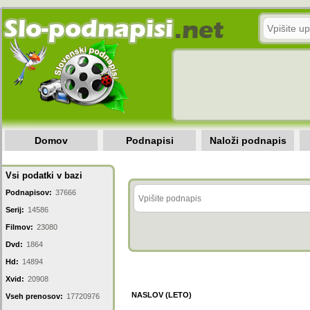
Domov
Podnapisi
Naloži podnapis
Vsi podatki v bazi
Podnapisov:
37666
Serij:
14586
Filmov:
23080
Dvd:
1864
Hd:
14894
Xvid:
20908
NASLOV (LETO)
Vseh prenosov:
17720976