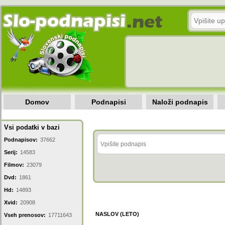
Domov
Podnapisi
Naloži podnapis
Vsi podatki v bazi
Podnapisov:
37662
Serij:
14583
Filmov:
23079
Dvd:
1861
Hd:
14893
Xvid:
20908
NASLOV (LETO)
Vseh prenosov:
17711643