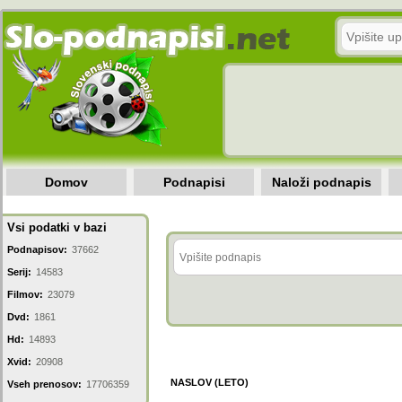
Domov
Podnapisi
Naloži podnapis
Vsi podatki v bazi
Podnapisov:
37662
Serij:
14583
Filmov:
23079
Dvd:
1861
Hd:
14893
Xvid:
20908
NASLOV (LETO)
Vseh prenosov:
17706359