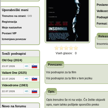
Poslano
Uporabniški meni
Velikost
Trenutno na strani:
649
Podnapis
Registracija
Format:
Moje nastavitve
Postani VIP
Releas
Izmenjava povezav
Insomni
Vseh glasov:
0
Sveži podnapisi
Old Guy (2024)
Povezano:
23.07.2026
Vsi podnapisi za ta film
Valiant One (2025)
Vsi podnapisi za ta film v tem jeziku
22.07.2026
Videodrome (1983)
22.07.2026
Opis:
Opis trenutno še ni na voljo. Če želite objaviti
opis, nam lahko pošljete sporočilo preko
Novo na forumu