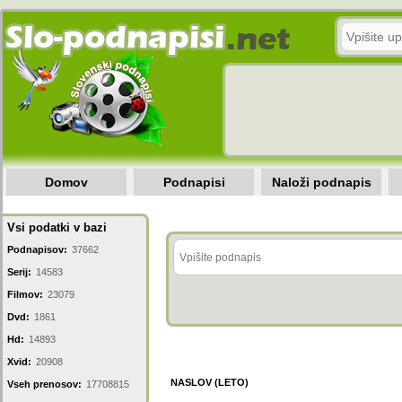
Domov
Podnapisi
Naloži podnapis
Vsi podatki v bazi
Podnapisov:
37662
Serij:
14583
Filmov:
23079
Dvd:
1861
Hd:
14893
Xvid:
20908
NASLOV (LETO)
Vseh prenosov:
17708815