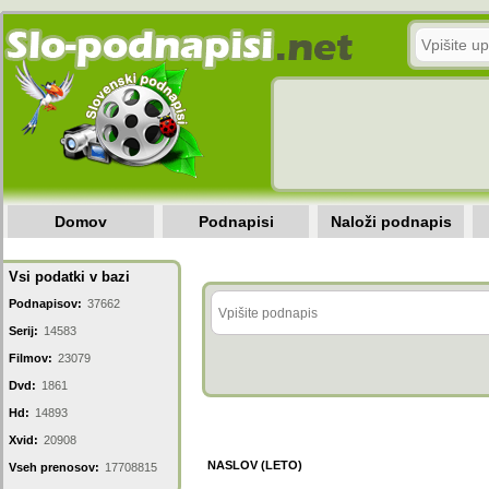
Domov
Podnapisi
Naloži podnapis
Vsi podatki v bazi
Podnapisov:
37662
Serij:
14583
Filmov:
23079
Dvd:
1861
Hd:
14893
Xvid:
20908
NASLOV (LETO)
Vseh prenosov:
17708815