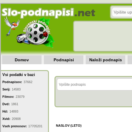
Domov
Podnapisi
Naloži podnapis
Vsi podatki v bazi
Podnapisov:
37662
Serij:
14583
Filmov:
23079
Dvd:
1861
Hd:
14893
Xvid:
20908
NASLOV (LETO)
Vseh prenosov:
17705201